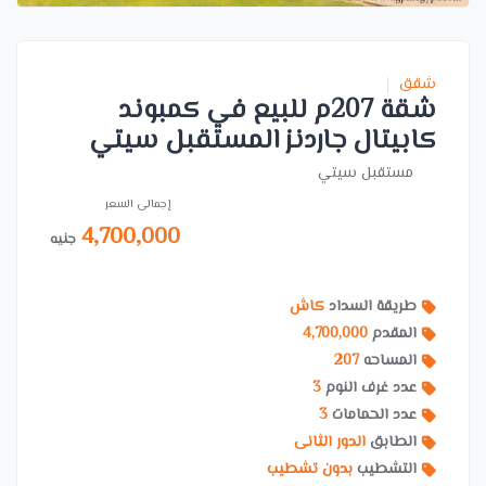
شقق
شقة 207م للبيع في كمبوند
كابيتال جاردنز المستقبل سيتي
مستقبل سيتي
إجمالى السعر
4,700,000
جنيه
طريقة السداد
كاش
المقدم
4,700,000
المساحه
207
عدد غرف النوم
3
عدد الحمامات
3
الطابق
الدور الثانى
التشطيب
بدون تشطيب