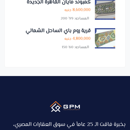
كمبوند مايان القاهرة الجديدة
8,600,000
جنيه
:
المساحه:
99
200
قرية روم باي الساحل الشمالي
4,800,000
جنيه
:
المساحه:
60
130
بخبرة فاقت الـ 25 عاماَ في سوق العقارات المصري،