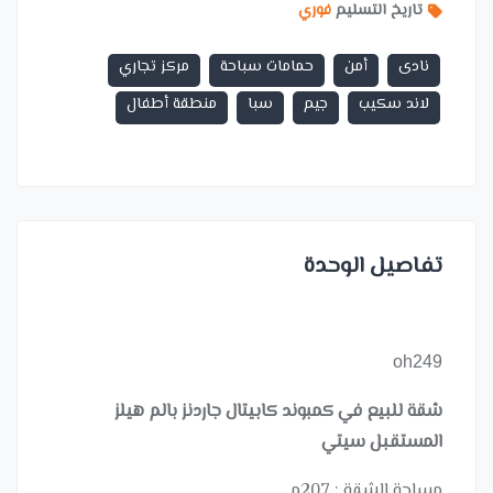
تاريخ التسليم
فوري
نادى
أمن
حمامات سباحة
مركز تجاري
لاند سكيب
جيم
سبا
منطقة أطفال
تفاصيل الوحدة
oh249
شقة للبيع في كمبوند كابيتال جاردنز بالم هيلز
المستقبل سيتي
مساحة الشقة : 207م